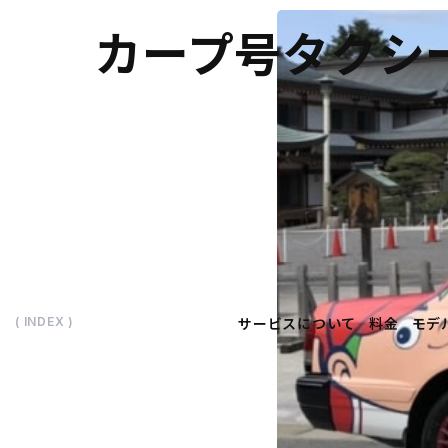
カープ号タクシ
サービスについて
料金
モデ
( INDEX )