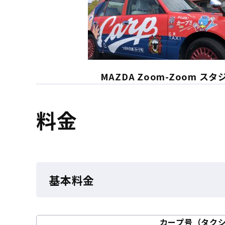
MAZDA Zoom-Zoom ス
料金
基本料金
カープ号（タク