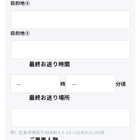
目的地④
目的地⑤
最終お送り時間
時
分頃
最終お送り場所
例）広島市東区牛田本町4-5-10 つばめビル202号
ご乗車人数