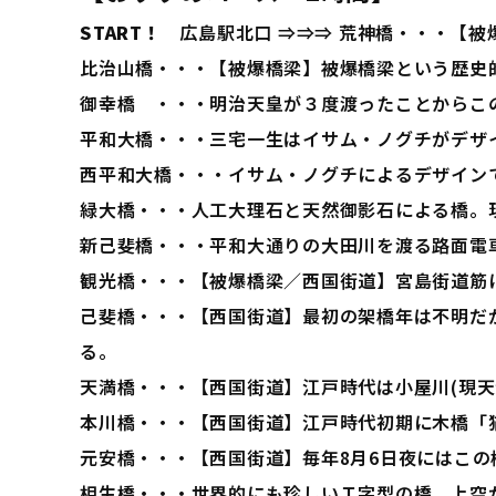
START！
広島駅北口 ⇒⇒⇒ 荒神橋・・・【被
比治山橋・・・【被爆橋梁】被爆橋梁という歴史
御幸橋 ・・・明治天皇が３度渡ったことからこ
平和大橋・・・三宅一生はイサム・ノグチがデザ
西平和大橋・・・イサム・ノグチによるデザイン
緑大橋・・・人工大理石と天然御影石による橋。
新己斐橋・・・平和大通りの大田川を渡る路面電
観光橋・・・【被爆橋梁／西国街道】宮島街道筋
己斐橋・・・【西国街道】最初の架橋年は不明だ
る。
天満橋・・・【西国街道】江戸時代は小屋川(現天
本川橋・・・【西国街道】江戸時代初期に木橋「
元安橋・・・【西国街道】毎年8月6日夜にはこの
相生橋・・・世界的にも珍しいＴ字型の橋。上空