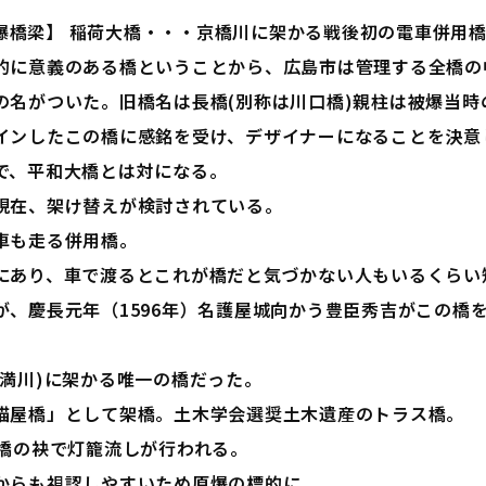
爆橋梁】 稲荷大橋・・・京橋川に架かる戦後初の電車併用
的に意義のある橋ということから、広島市は管理する全橋の
の名がついた。旧橋名は長橋(別称は川口橋)親柱は被爆当時
インしたこの橋に感銘を受け、デザイナーになることを決意
で、平和大橋とは対になる。
現在、架け替えが検討されている。
車も走る併用橋。
にあり、車で渡るとこれが橋だと気づかない人もいるくらい
が、慶長元年（1596年）名護屋城向かう豊臣秀吉がこの橋
満川)に架かる唯一の橋だった。
猫屋橋」として架橋。土木学会選奨土木遺産のトラス橋。
橋の袂で灯籠流しが行われる。
からも視認しやすいため原爆の標的に。