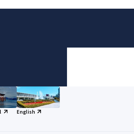
l
English