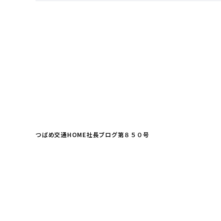
つばめ交通HOME
社長ブログ
第８５０号