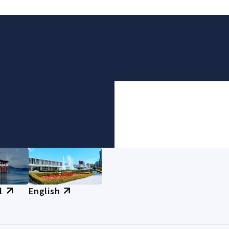
l
English