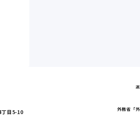
運
外務省「外
丁目5-10