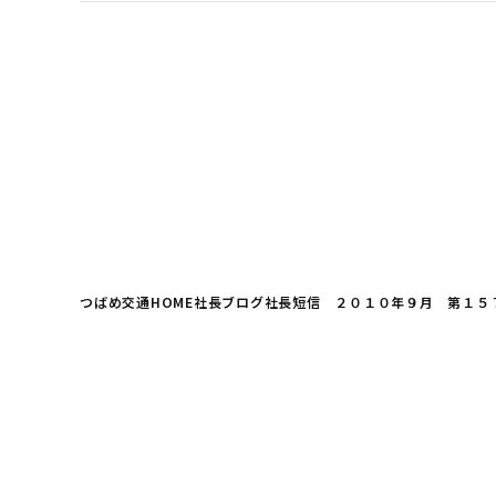
つばめ交通HOME
社長ブログ
社長短信 ２０１０年９月 第１５