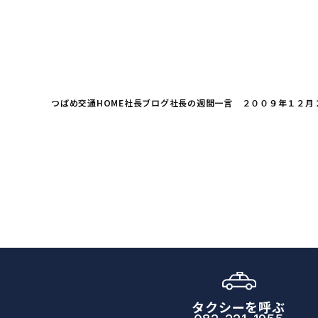
つばめ交通HOME
社長ブログ
社長の週間一言 ２００９年１２月
タクシーを呼ぶ