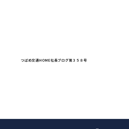
つばめ交通HOME
社長ブログ
第３５８号