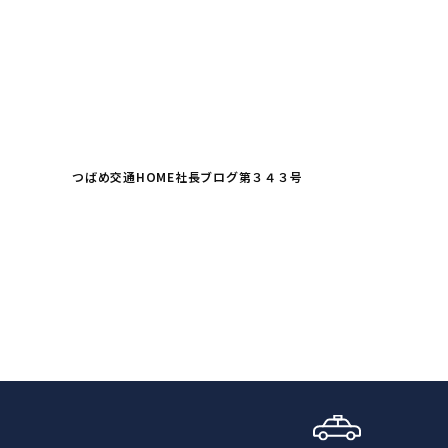
つばめ交通HOME
社長ブログ
第３４３号