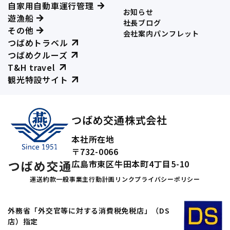
自家用自動車運行管理
お知らせ
遊漁船
社長ブログ
その他
会社案内パンフレット
つばめトラベル
つばめクルーズ
T&H travel
観光特設サイト
つばめ交通株式会社
本社所在地
〒732-0066
広島市東区牛田本町4丁目5-10
運送約款
一般事業主行動計画
リンク
プライバシーポリシー
外務省「外交官等に対する消費税免税店」（DS
店）指定