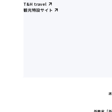
T&H travel
観光特設サイト
運
外務省「外