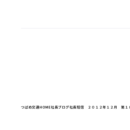
つばめ交通HOME
社長ブログ
社長短信 ２０１２年１２月 第１