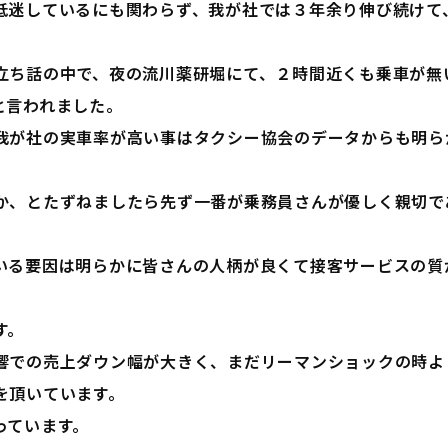
低迷しているにも関わらず、我が社では３年余り伸び続けて
立ち話の中で、夜の流川薬研堀にて、２時間近くも乗車が無
と言われました。
我が社の実車率が高い事はタクシー協会のデータからも明ら
か、とたずねましたら先ず一番が乗務員さんが優しく親切で
いる要因は明らかに皆さんの人柄が良くて接客サービスの質
す。
響での売上ダウン幅が大きく、まだリーマンショックの時よ
を頂いています。
っています。