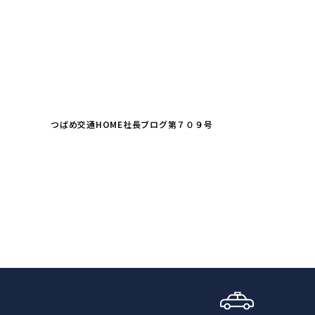
つばめ交通HOME
社長ブログ
第７０９号