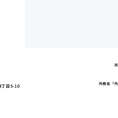
運
外務省「外
丁目5-10