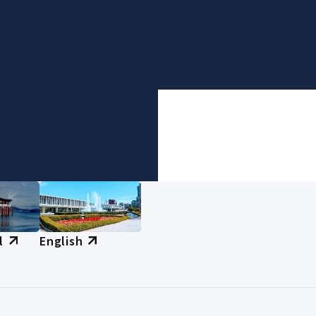
l
English